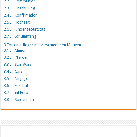
2.2
… Kommunion
2.3
… Einschulung
2.4
… Konfirmation
2.5
… Hochzeit
2.6
… Kindergeburtstag
2.7
… Schulanfang
3
Tortenaufleger mit verschiedenen Motiven
3.1
… Minion
3.2
… Pferde
3.3
… Star Wars
3.4
… Cars
3.5
… Ninjago
3.6
… Fussball
3.7
…mit Foto
3.8
… Spiderman