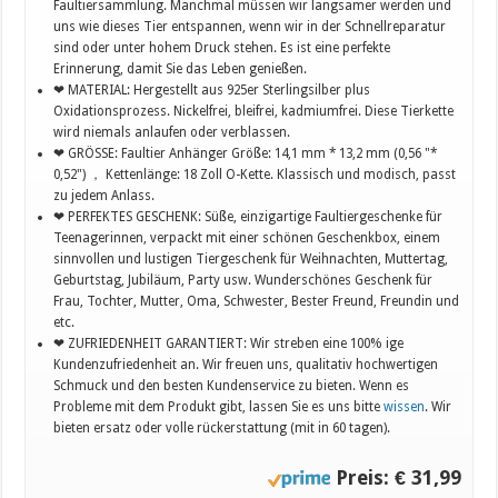
Faultiersammlung. Manchmal müssen wir langsamer werden und
uns wie dieses Tier entspannen, wenn wir in der Schnellreparatur
sind oder unter hohem Druck stehen. Es ist eine perfekte
Erinnerung, damit Sie das Leben genießen.
❤ MATERIAL: Hergestellt aus 925er Sterlingsilber plus
Oxidationsprozess. Nickelfrei, bleifrei, kadmiumfrei. Diese Tierkette
wird niemals anlaufen oder verblassen.
❤ GRÖSSE: Faultier Anhänger Größe: 14,1 mm * 13,2 mm (0,56 "*
0,52") ， Kettenlänge: 18 Zoll O-Kette. Klassisch und modisch, passt
zu jedem Anlass.
❤ PERFEKTES GESCHENK: Süße, einzigartige Faultiergeschenke für
Teenagerinnen, verpackt mit einer schönen Geschenkbox, einem
sinnvollen und lustigen Tiergeschenk für Weihnachten, Muttertag,
Geburtstag, Jubiläum, Party usw. Wunderschönes Geschenk für
Frau, Tochter, Mutter, Oma, Schwester, Bester Freund, Freundin und
etc.
❤ ZUFRIEDENHEIT GARANTIERT: Wir streben eine 100% ige
Kundenzufriedenheit an. Wir freuen uns, qualitativ hochwertigen
Schmuck und den besten Kundenservice zu bieten. Wenn es
Probleme mit dem Produkt gibt, lassen Sie es uns bitte
wissen
. Wir
bieten ersatz oder volle rückerstattung (mit in 60 tagen).
Preis: € 31,99