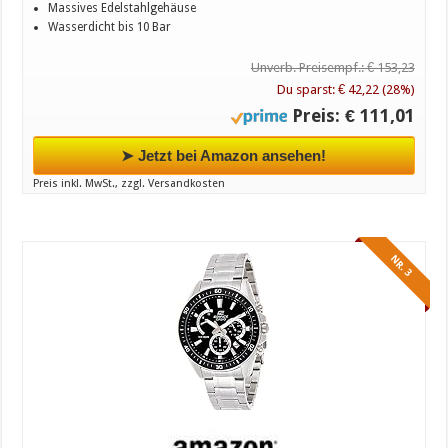
Massives Edelstahlgehäuse
Wasserdicht bis 10 Bar
Unverb. Preisempf.: € 153,23
Du sparst: € 42,22 (28%)
Preis: € 111,01
➤ Jetzt bei Amazon ansehen!
Preis inkl. MwSt., zzgl. Versandkosten
NR. 3