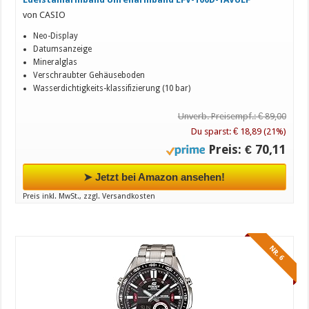
von CASIO
Neo-Display
Datumsanzeige
Mineralglas
Verschraubter Gehäuseboden
Wasserdichtigkeits-klassifizierung (10 bar)
Unverb. Preisempf.: € 89,00
Du sparst: € 18,89 (21%)
Preis: € 70,11
➤ Jetzt bei Amazon ansehen!
Preis inkl. MwSt., zzgl. Versandkosten
NR. 6