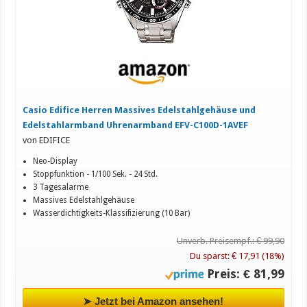
Casio Edifice Herren Massives Edelstahlgehäuse und
Edelstahlarmband Uhrenarmband EFV-C100D-1AVEF
von EDIFICE
Neo-Display
Stoppfunktion - 1/100 Sek. - 24 Std.
3 Tagesalarme
Massives Edelstahlgehäuse
Wasserdichtigkeits-Klassifizierung (10 Bar)
Unverb. Preisempf.: € 99,90
Du sparst: € 17,91 (18%)
Preis: € 81,99
➤ Jetzt bei Amazon ansehen!