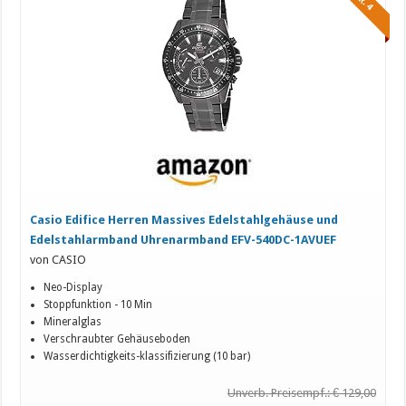
NR. 4
Casio Edifice Herren Massives Edelstahlgehäuse und
Edelstahlarmband Uhrenarmband EFV-540DC-1AVUEF
von CASIO
Neo-Display
Stoppfunktion - 10 Min
Mineralglas
Verschraubter Gehäuseboden
Wasserdichtigkeits-klassifizierung (10 bar)
Unverb. Preisempf.: € 129,00