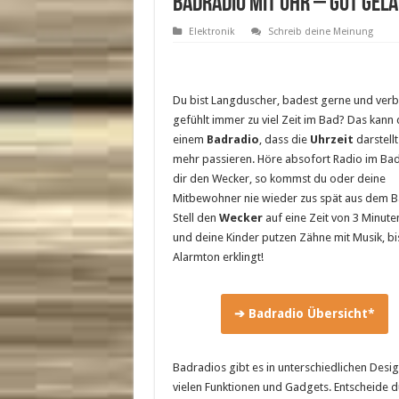
Badradio mit Uhr – gut gela
Elektronik
Schreib deine Meinung
Du bist Langduscher, badest gerne und verb
gefühlt immer zu viel Zeit im Bad? Das kann d
einem
Badradio
, dass die
Uhrzeit
darstellt
mehr passieren. Höre absofort Radio im Bad.
dir den Wecker, so kommst du oder deine
Mitbewohner nie wieder zus spät aus dem B
Stell den
Wecker
auf eine Zeit von 3 Minute
und deine Kinder putzen Zähne mit Musik, bi
Alarmton erklingt!
➔ Badradio Übersicht*
Badradios gibt es in unterschiedlichen Desig
vielen Funktionen und Gadgets. Entscheide d