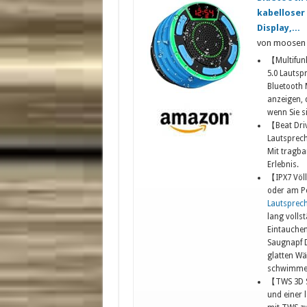
kabelloser
Display,...
von moosen
【Multifunk
5.0 Lautsp
Bluetooth
anzeigen, 
wenn Sie s
【Beat Dri
Lautsprech
Mit tragba
Erlebnis.
【IPX7 Völl
oder am Po
Lautsprec
lang volls
Eintauchen
Saugnapf D
glatten Wä
schwimme
【TWS 3D S
und einer 