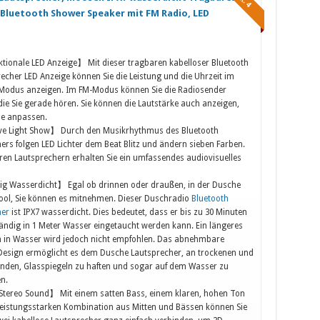
 Bluetooth Shower Speaker mit FM Radio, LED
tionale LED Anzeige】 Mit dieser tragbaren kabelloser Bluetooth
recher LED Anzeige können Sie die Leistung und die Uhrzeit im
 Modus anzeigen. Im FM-Modus können Sie die Radiosender
die Sie gerade hören. Sie können die Lautstärke auch anzeigen,
ie anpassen.
ve Light Show】 Durch den Musikrhythmus des Bluetooth
ers folgen LED Lichter dem Beat Blitz und ändern sieben Farben.
ren Lautsprechern erhalten Sie ein umfassendes audiovisuelles
ig Wasserdicht】 Egal ob drinnen oder draußen, in der Dusche
ol, Sie können es mitnehmen. Dieser Duschradio
Bluetooth
her
ist IPX7 wasserdicht. Dies bedeutet, dass er bis zu 30 Minuten
tändig in 1 Meter Wasser eingetaucht werden kann. Ein längeres
 in Wasser wird jedoch nicht empfohlen. Das abnehmbare
esign ermöglicht es dem Dusche Lautsprecher, an trockenen und
nden, Glasspiegeln zu haften und sogar auf dem Wasser zu
n.
tereo Sound】 Mit einem satten Bass, einem klaren, hohen Ton
leistungsstarken Kombination aus Mitten und Bässen können Sie