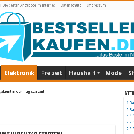
 | Die besten Angebote im Internet
Datenschutz
Impressum
Elektronik
Freizeit
Haushalt
Mode
S
elaunt in den Tag starten!
Inter
1
Bad
2
Bad
2.1
K
2.2
P
2.3
S