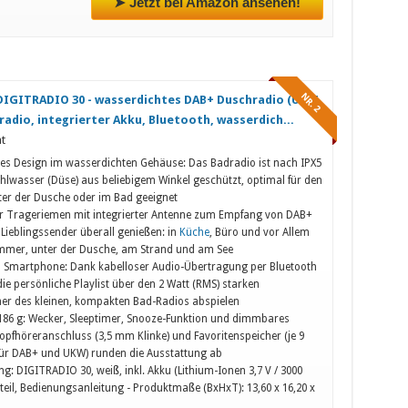
➤ Jetzt bei Amazon ansehen!
NR. 2
DIGITRADIO 30 - wasserdichtes DAB+ Duschradio (UKW,
radio, integrierter Akku, Bluetooth, wasserdich...
t
ges Design im wasserdichten Gehäuse: Das Badradio ist nach IPX5
hlwasser (Düse) aus beliebigem Winkel geschützt, optimal für den
ter der Dusche oder im Bad geeignet
r Trageriemen mit integrierter Antenne zum Empfang von DAB+
Lieblingssender überall genießen: in
Küche
, Büro und vor Allem
mmer, unter der Dusche, am Strand und am See
 Smartphone: Dank kabelloser Audio-Übertragung per Bluetooth
die persönliche Playlist über den 2 Watt (RMS) starken
er des kleinen, kompakten Bad-Radios abspielen
186 g: Wecker, Sleeptimer, Snooze-Funktion und dimmbares
Kopfhöreranschluss (3,5 mm Klinke) und Favoritenspeicher (je 9
für DAB+ und UKW) runden die Ausstattung ab
ng: DIGITRADIO 30, weiß, inkl. Akku (Lithium-Ionen 3,7 V / 3000
teil, Bedienungsanleitung - Produktmaße (BxHxT): 13,60 x 16,20 x