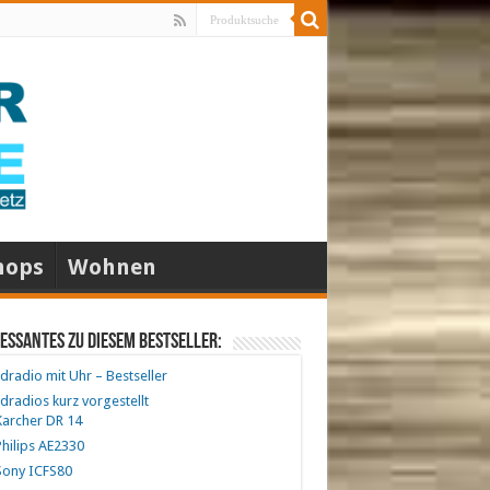
hops
Wohnen
essantes zu diesem Bestseller:
radio mit Uhr – Bestseller
radios kurz vorgestellt
archer DR 14
hilips AE2330
ony ICFS80