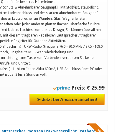
Qualität für besseres Hörerlebnis.
r Schutz & Abnehmbarer Saugnapf】 Mit Stoßfest, staubdicht,
htem Ladeanschluss und der starken abnehmbaren Saugnapf
 diesen Lautsprecher an Wänden, Glas, Wagnerfenster,
seiten oder jeder anderen glatten flachen Oberfläche für Ihre
keit kleben. Leichtes, kompaktes Design, Sie können überall hin
 mit diesem tragbaren kabellosen Lautsprecher / tragbaren
perfekte Begleiter für Outdoor-Aktivitäten.
D Bildschirm】 UKW-Radio (Frequenz 76,0 - 90,0 MHz / 87,5 - 108,0
tooth, Eingebaute MIC (Wahlwiederholung und
einrichtung, eine Taste zum Verbinden, verpassen Sie keine
Anrufe) und Uhrzeit.
ufzeit】 Lithium-Ionen Akku 600mA, USB-Anschluss über PC oder
A ist ca. 2 bis 3 Stunden voll.
Preis: € 25,99
➤ Jetzt bei Amazon ansehen!
NR. 4
Lautsprecher, moosen IPX7 wasserdicht Tragbares