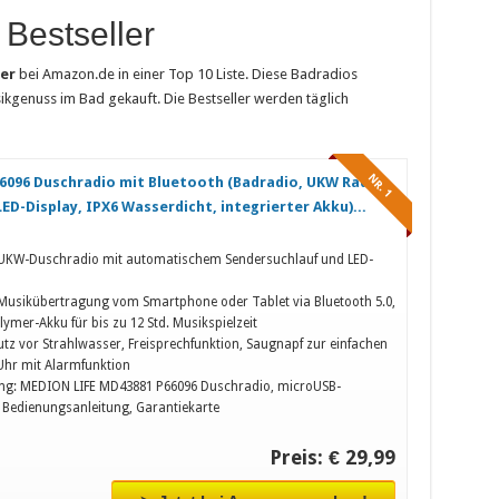
 Bestseller
ler
bei Amazon.de in einer Top 10 Liste. Diese Badradios
genuss im Bad gekauft. Die Bestseller werden täglich
NR. 1
096 Duschradio mit Bluetooth (Badradio, UKW Radio,
ED-Display, IPX6 Wasserdicht, integrierter Akku)...
 UKW-Duschradio mit automatischem Sendersuchlauf und LED-
Musikübertragung vom Smartphone oder Tablet via Bluetooth 5.0,
lymer-Akku für bis zu 12 Std. Musikspielzeit
utz vor Strahlwasser, Freisprechfunktion, Saugnapf zur einfachen
hr mit Alarmfunktion
ang: MEDION LIFE MD43881 P66096 Duschradio, microUSB-
 Bedienungsanleitung, Garantiekarte
Preis: € 29,99