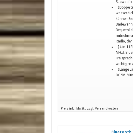
Subwoofer-
【Doppelte
wasserdic
können Sie
Badewannen
Bequemlich
mitnehmen,
Radio, der 
【4-in-1 LE
MHz), Blue
Freisprech
wichtigen 
【Lange La
DC 5V, 500m
Preis inkl. MwSt., zzgl. Versandkosten
Bluetooth 