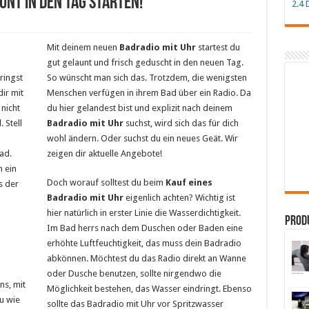
unt in den Tag starten!
2.4
D
Mit deinem neuen
Badradio mit Uhr
startest du
gut gelaunt und frisch geduscht in den neuen Tag.
ringst
So wünscht man sich das. Trotzdem, die wenigsten
ir mit
Menschen verfügen in ihrem Bad über ein Radio. Da
 nicht
du hier gelandest bist und explizit nach deinem
 Stell
Badradio mit Uhr
suchst, wird sich das für dich
wohl ändern. Oder suchst du ein neues Geät. Wir
ad.
zeigen dir aktuelle Angebote!
n ein
Doch worauf solltest du beim
Kauf eines
s der
Badradio mit Uhr
eigenlich achten? Wichtig ist
hier natürlich in erster Linie die Wasserdichtigkeit.
Produ
Im Bad herrs nach dem Duschen oder Baden eine
erhöhte Luftfeuchtigkeit, das muss dein Badradio
abkönnen. Möchtest du das Radio direkt an Wanne
oder Dusche benutzen, sollte nirgendwo die
ns, mit
Möglichkeit bestehen, das Wasser eindringt. Ebenso
u wie
sollte das Badradio mit Uhr vor Spritzwasser