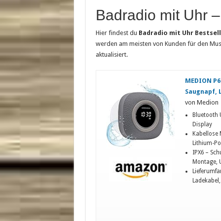
Badradio mit Uhr –
Hier findest du
Badradio mit Uhr Bestsel
werden am meisten von Kunden für den Musik
aktualisiert.
MEDION P66
Saugnapf, L
von Medion
Bluetooth
Display
Kabellose 
Lithium-Po
IPX6 – Sch
Montage, U
Lieferumf
Ladekabel,