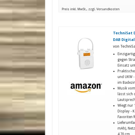
Preis inkl. MwSt., zzgl. Versandkosten
TechniSat 
DAB Digital
von TechniSa
Einzigarti
gegen Stra
Einsatz un
Praktische
und UKW - 
im Badezi
Musik vom
lässt sich 
Lautsprech
Wiegt nur 
Display - 
Favoriten 
Lieferumfa
mAh), Netz
4,70 cm