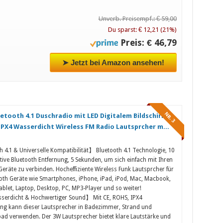
Unverb. Preisempf.: € 59,00
Du sparst: € 12,21 (21%)
Preis: € 46,79
➤ Jetzt bei Amazon ansehen!
NR. 3
etooth 4.1 Duschradio mit LED Digitalem Bildschirm,
IPX4 Wasserdicht Wireless FM Radio Lautsprcher m...
 4.1 & Universelle Kompatibilität】 Bluetooth 4.1 Technologie, 10
ktive Bluetooth Entfernung, 5 Sekunden, um sich einfach mit Ihren
Geräte zu verbinden. Hocheffiziente Wireless Funk Lautsprcher für
ooth Geräte wie Smartphones, iPhone, iPad, iPod, Mac, Macbook,
ablet, Laptop, Desktop, PC, MP3-Player und so weiter!
serdicht & Hochwertiger Sound】 Mit CE, ROHS, IPX4
rung kann dieser Lautsprecher in Badezimmer, Strand und
 verwenden. Der 3W Lautsprecher bietet klare Lautstärke und