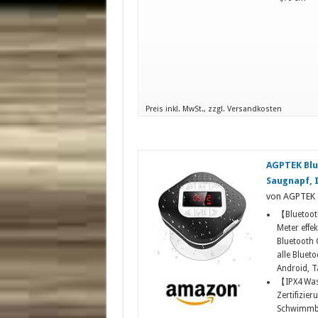
Preis inkl. MwSt., zzgl. Versandkosten
AGPTEK Blu
Saugnapf, 
von AGPTEK
【Bluetooth
Meter effe
Bluetooth 
alle Bluet
Android, T
【IPX4 Was
Zertifizie
Schwimmbad